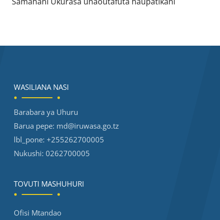
Samahani Ukurasa unaoutafuta haupatikani
WASILIANA NASI
Barabara ya Uhuru
Barua pepe:
md@iruwasa.go.tz
lbl_pone:
+255262700005
Nukushi:
0262700005
TOVUTI MASHUHURI
Ofisi Mtandao