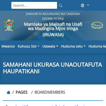
JAMHURI YA MUUNGANO WA TANZANIA
WIZARA YA MAJI
Mamlaka ya Majisafi na Usafi
wa Mazingira Mjini Iringa
(IRUWASA)
Mwanzo
Kuhusu Sisi
Utawala
Huduma zetu
Huduma kw
SAMAHANI UKURASA UNAOUTAFUTA
HAUPATIKANI
PAGES
BOARDMEMBERS