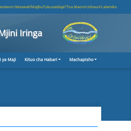
ndaoni I
Maswali/Majibu
Tukusaidiaje?
Toa Maoni/Ushauri/Lalamiko
jini Iringa
i ya Maji
Kituo cha Habari
Machapisho