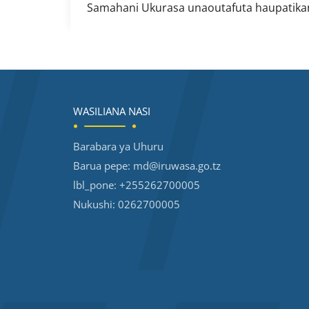
Samahani Ukurasa unaoutafuta haupatika
WASILIANA NASI
Barabara ya Uhuru
Barua pepe:
md@iruwasa.go.tz
lbl_pone:
+255262700005
Nukushi:
0262700005