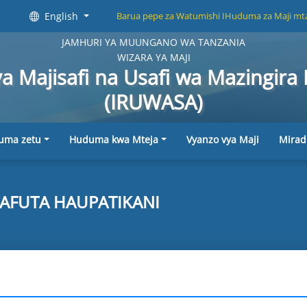
English
Barua pepe za Watumishi I
Huduma za Maji mta
JAMHURI YA MUUNGANO WA TANZANIA
WIZARA YA MAJI
 Majisafi na Usafi wa Mazingira M
(IRUWASA)
uma zetu
Huduma kwa Mteja
Vyanzo vya Maji
Mirad
AFUTA HAUPATIKANI